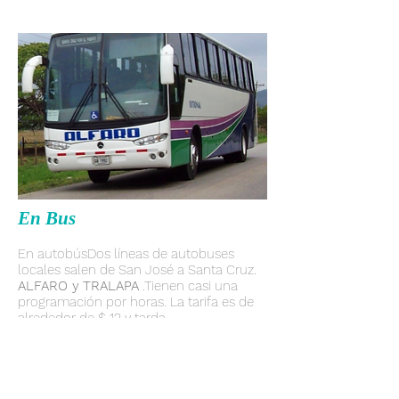
En Bus
En autobúsDos líneas de autobuses
locales salen de San José a Santa Cruz.
ALFARO y
TRALAPA
.Tienen casi una
programación por horas. La tarifa es de
alrededor de $ 12 y tarda
aproximadamente 4 horas. Alfaro es el
número
+
(506)2222-2666
y el número
deTralapa es +
(506) 2221-7202
.
Desde Santa Cruz un taxi te lleva en 45