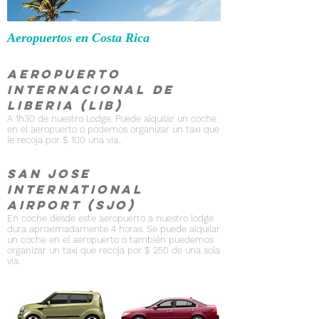
Aeropuertos en Costa Rica
Aeropuerto
Internacional de
Liberia (LIB)
A 1h30 de nuestro Lodge. Puede alquilar un coche
en el aeropuerto o podemos organizar un taxi que
le recoja por $ 100 una via..
San Jose
International
Airport (SJO)
En coche desde este aeropuerto a nuestro lodge
dura aproximadamente 4 horas. Se puede alquilar
un coche en el aeropuerto o también puedemos
organizar un taxi que recoja por $ 250 de una sola
via.