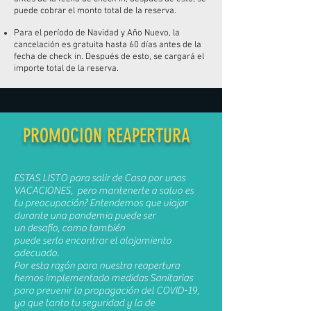
puede cobrar el monto total de la reserva.
Para el período de Navidad y Año Nuevo, la
cancelación es gratuita hasta 60 días antes de la
fecha de check in. Después de esto, se cargará el
importe total de la reserva.
PROMOCION REAPERTURA
ESTAS LISTO para salir de Casa por unas
VACACIONES, pero mantenerte a salvo es
tu preocupación
? Entendemos que viajar
durante una pandemia puede ser
un
desafío,
como
también
puede serlo encontrar el alojamiento
adecuado.
Por esta razón
para nuestra reapertura
hemos implementado medidas Sanitarias
para prevenir la
propagación del COVID-19,
ya que tanto tu seguridad
​​y la de