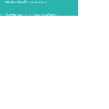
nuestra familia nos importa.
Ademas de las medidas Sanitarias.
Disfruta un 40% Descuento
La Casa te invita a un delicioso desayuno en
nuestro restaurante cuando tu
estadía
es
mayor de 4 noches.
Con tu estadía podremos seguir apoyando el
banco de alimentos de nuestra comunidad
local.
NO LO PIENSES DOS VECES.
RESERVA AHORA!
+506 6260-3507
*Valido para Agosto -
Octubre
.
Aplica restricciones.